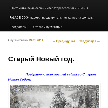
В питомнике пекинесов – императорских собак «BEIJING
PALACE DOG» ведется предварительная запись на щенков.
Предлагаем
Статьи и публикации
Опубликовано
13.01.2014
Навигация по записям
←
Предыдущая
Следующая
→
Старый Новый год.
Поздравляю всех гостей сайта со Старым
Новым Годом!